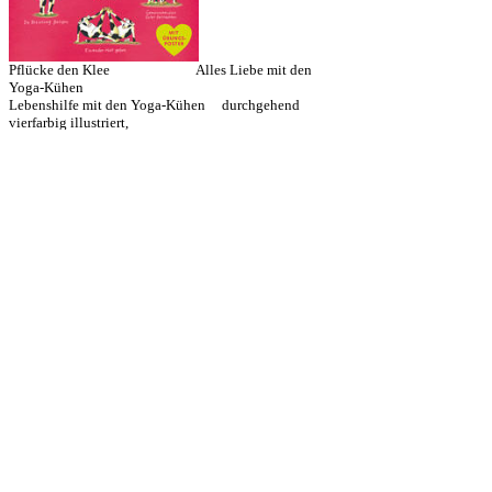
Pflücke den Klee Alles Liebe mit den
Yoga-Kühen
Lebenshilfe mit den Yoga-Kühen durchgehend
vierfarbig illustriert,
Gebunden 48 Seiten mit eingelegtem
Poster
9.95 Euro, 14.90 sFr 48 Seiten 9.95
Euro, 14.90 sFr
Bücher von Föhr, den Inseln und Halligen und dem
Rest der Welt rund um die Uhr 365 Tage im Jahr !!!
Mittelstr. 8 25938 Wyk-Föhr Tel. 04681 3330
FAX 04681 942
info@buecherund
meehr.de
100%
|
Antiq.
|
Audio
|
Auto
|
Bestseller Charts
|
Biographien
|
Comic
|
Cover
|
E - Books
|
Esoterik
|
Essen
|
etc.
|
Fantasy
|
FAQ
|
Föhr
|
Foto
|
Friesisch
|
Ge
s
chenk
|
Humor
|
Kalender
|
Kids
|
Krimi
|
Kunst
|
NF
|
meehr
|
Philosophie
|
P
olitik
|
Reise
|
Schmonzetten
|
Service
|
Sport
|
Tim & Struppi
|
Wattenmeer
|
Wirtschaft
|
Wyk
|
Yoga Kühe
|
Zitate
|
S.1
|